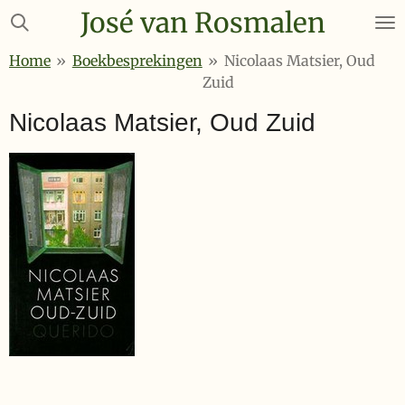
José van Rosmalen
Ga
direct
Home
»
Boekbesprekingen
»
Nicolaas Matsier, Oud
naar
Zuid
de
hoofdinhoud
Nicolaas Matsier, Oud Zuid