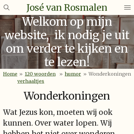
José van Rosmalen
Ga
direct
Welkom op mijn
naar
de
website, ik nodig je uit
hoofdinhoud
om verder te kijken en
te lezen!
Home
»
120 woorden
»
humor
»
Wonderkoningen
verhaaltjes
Wonderkoningen
Wat Jezus kon, moeten wij ook
kunnen. Over water lopen. Wij
hebben het niet over wonderen,