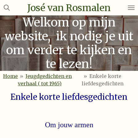
José van Rosmalen
Ga
direct
Welkom op mijn
naar
de
website, ik nodig je uit
hoofdinhoud
om verder te kijken en
te lezen!
Home
»
Jeugdgedichten en
»
Enkele korte
verhaal ( tot 1965)
liefdesgedichten
Enkele korte liefdesgedichten
Om jouw armen