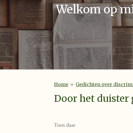
Welkom op mij
Home
»
Gedichten over discrim
Door het duister
Toen daar