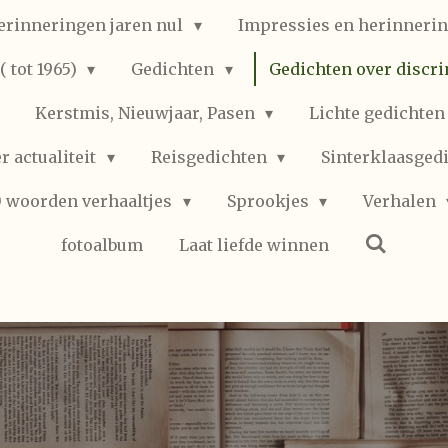
erinneringen jaren nul
Impressies en herinnerin
 tot 1965)
Gedichten
Gedichten over discr
Kerstmis, Nieuwjaar, Pasen
Lichte gedichte
r actualiteit
Reisgedichten
Sinterklaasged
0 woorden verhaaltjes
Sprookjes
Verhalen
fotoalbum
Laat liefde winnen