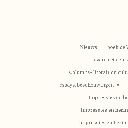
Ga
direct
naar
de
hoofdinhoud
Nieuws
boek de
Leven met een 
Columns- literair en cult
essays, beschouwingen
Impressies en h
impressies en herin
impressies en herinn