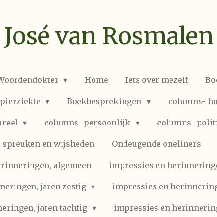
José van Rosmalen
 Woordendokter
Home
Iets over mezelf
Bo
spierziekte
Boekbesprekingen
columns- hu
ureel
columns- persoonlijk
columns- polit
spreuken en wijsheden
Ondeugende oneliners
erinneringen, algemeen
impressies en herinneringen
neringen, jaren zestig
impressies en herinnering
eringen, jaren tachtig
impressies en herinnerin