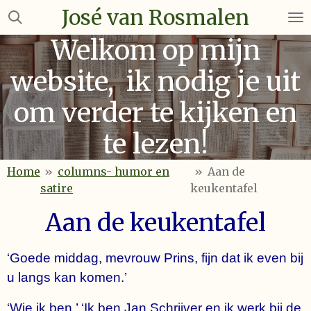
José van Rosmalen
Ga
direct
Welkom op mijn
naar
de
website, ik nodig je uit
hoofdinhoud
om verder te kijken en
te lezen!
Home
»
columns- humor en
»
Aan de
satire
keukentafel
Aan de keukentafel
‘Goede middag, mevrouw Prins, fijn dat ik even bij
u langs kan komen.’
‘Wie ik ben.’ ‘Ik ben Jan Schrijver en ik werk bij de