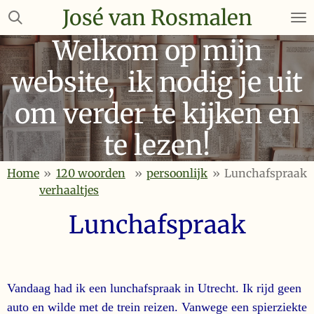
José van Rosmalen
Ga
direct
Welkom op mijn
naar
de
website, ik nodig je uit
hoofdinhoud
om verder te kijken en
te lezen!
Home
»
120 woorden
»
persoonlijk
»
Lunchafspraak
verhaaltjes
Lunchafspraak
Vandaag had ik een lunchafspraak in Utrecht. Ik rijd geen
auto en wilde met de trein reizen. Vanwege een spierziekte