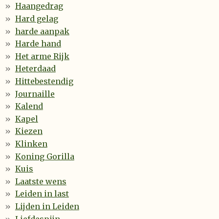
Haangedrag
Hard gelag
harde aanpak
Harde hand
Het arme Rijk
Heterdaad
Hittebestendig
Journaille
Kalend
Kapel
Kiezen
Klinken
Koning Gorilla
Kuis
Laatste wens
Leiden in last
Lijden in Leiden
Liefdespijn