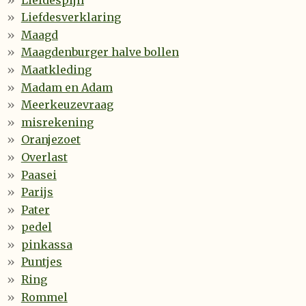
Liefdesverklaring
Maagd
Maagdenburger halve bollen
Maatkleding
Madam en Adam
Meerkeuzevraag
misrekening
Oranjezoet
Overlast
Paasei
Parijs
Pater
pedel
pinkassa
Puntjes
Ring
Rommel