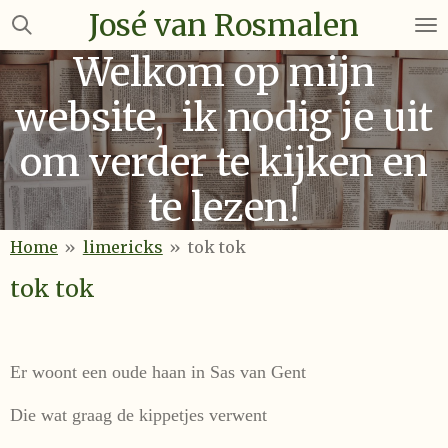
José van Rosmalen
Ga
direct
Welkom op mijn
naar
de
website, ik nodig je uit
hoofdinhoud
om verder te kijken en
te lezen!
Home
»
limericks
»
tok tok
tok tok
Er woont een oude haan in Sas van Gent
Die wat graag de kippetjes verwent