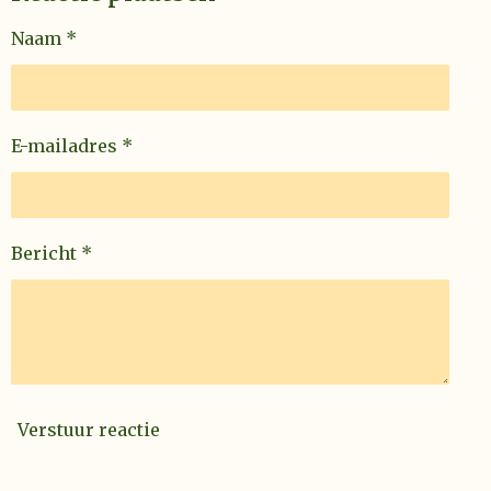
t
n
n
n
n
e
Naam *
r
r
e
n
E-mailadres *
Bericht *
Verstuur reactie