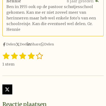
hennie
8 jaar geleden
Ben in 1955 ook op de pastoor schutjesschool
gekomen. Kan me er niet zoveel meer van
herinneren maar heb wel enkele foto's van een
schoolreisje. Kan die eventueel wel delen. Gr.
Hennie
Delen
Deel
Share
Delen
1
2
3
4
5
S
R
t
a
s
s
s
s
s
e
1 stem
t
t
t
t
t
t
m
i
m
e
e
e
e
e
n
e
n
g
r
r
r
r
r
:
X
r
r
r
r
4
e
e
e
e
s
Reactie plaatsen