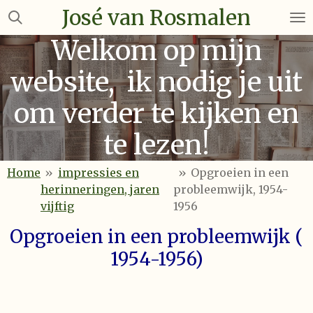
José van Rosmalen
Ga
direct
Welkom op mijn
naar
de
website, ik nodig je uit
hoofdinhoud
om verder te kijken en
te lezen!
Home
»
impressies en
»
Opgroeien in een
herinneringen, jaren
probleemwijk, 1954-
vijftig
1956
Opgroeien in een probleemwijk (
1954-1956)