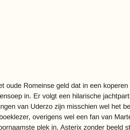
het oude Romeinse geld dat in een koperen 
nsoep in. Er volgt een hilarische jachtparti
ingen van Uderzo zijn misschien wel het bela
pboeklezer, overigens wel een fan van Mar
ornaamste plek in. Asterix zonder beeld st