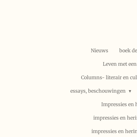
Ga
direct
naar
de
hoofdinhoud
Nieuws
boek d
Leven met een
Columns- literair en cu
essays, beschouwingen
Impressies en 
impressies en heri
impressies en heri