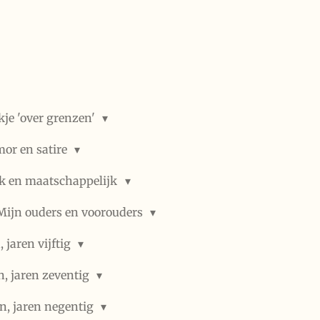
kje 'over grenzen'
or en satire
ek en maatschappelijk
Mijn ouders en voorouders
 jaren vijftig
n, jaren zeventig
n, jaren negentig