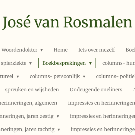
José van Rosmalen
e Woordendokter
Home
Iets over mezelf
Boe
 spierziekte
Boekbesprekingen
columns- hum
ltureel
columns- persoonlijk
columns- politi
spreuken en wijsheden
Ondeugende oneliners
herinneringen, algemeen
impressies en herinneringen,
nneringen, jaren zestig
impressies en herinneringe
nneringen, jaren tachtig
impressies en herinneringe