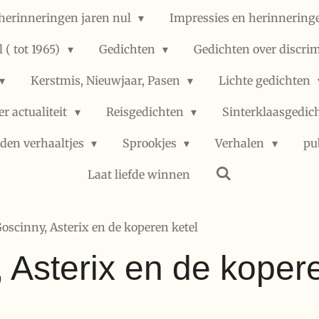
herinneringen jaren nul
Impressies en herinneringe
 ( tot 1965)
Gedichten
Gedichten over discri
Kerstmis, Nieuwjaar, Pasen
Lichte gedichten
er actualiteit
Reisgedichten
Sinterklaasgedic
den verhaaltjes
Sprookjes
Verhalen
pu
Laat liefde winnen
Goscinny, Asterix en de koperen ketel
 Asterix en de kopere