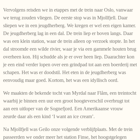
Vervolgens reisden we in etappes met de trein naar Oslo, vanwaar
we terug zouden vliegen. De eerste stop was in Mjollfjell. Daar
sliepen we in een jeugdherberg. We kregen er wel een eigen kamer.
De jeugdherberg lag in een dal. De trein liep er boven langs. Daar
was een klein station, waar de trein alleen op verzoek stopte. In het
dal stroomde een wilde rivier, waar je via een gammele houten brug
overheen kon. Hij schudde als je er over heen liep. Daarachter kon
je een eind verder lopen over een grindpad tot aan een boerderij met
schapen. Het was er doodstil. Het eten in de jeugdherberg was
eenvoudig maar goed. Kortom, het was een idyllisch oord.
We maakten de bekende tocht van Myrdal naar Flåm, een treintocht
waarbij je binnen een uur een groot hoogteverschil overbrugt tot
aan een uitloper van de Sognefjord. Een Amerikaanse vrouw
zeurde daar als een kind ‘I want an ice cream’.
Na Mjollfjell was Geilo onze volgende verblijfplaats. Met de trein
passeerden we onder meer het station Finse, het hoogstgelegen