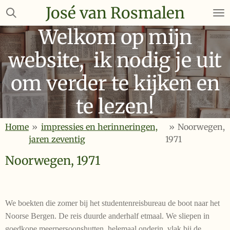
José van Rosmalen
Ga
direct
Welkom op mijn
naar
de
website, ik nodig je uit
hoofdinhoud
om verder te kijken en
te lezen!
Home
»
impressies en herinneringen,
»
Noorwegen,
jaren zeventig
1971
Noorwegen, 1971
We boekten die zomer bij het studentenreisbureau de boot naar het
Noorse Bergen. De reis duurde anderhalf etmaal. We sliepen in
goedkope meerpersoonshutten, helemaal onderin, vlak bij de