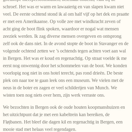
schroef. Het was er warm en lawaaierig en van slapen kwam niet
veel. De eerste ochtend stond ik al om half vijf op het dek en praatte
er met een Amerikaanse. Op volle zee met windkracht zeven of
acht ging de boot flink spoken, waardoor er nogal wat mensen
zeeziek werden. Ik zag diverse mensen overgeven en ontsprong
zelf ook de dans niet. In de avond stopte de boot in Stavanger en de
volgende ochtend zetten we ’s ochtends tegen achten voet aan wal
in Bergen. Het was er koud en regenachtig. Op straat voelde ik me
eerst nog onwennig door het schommelen van de boot. We konden
voorlopig nog niet in ons hotel terecht, pas rond drieën. De beste
plek om naar toe te gaan leek ons een museum. We vielen met de
neus in de boter en zagen er veel schilderijen van Munch. We
wisten toen nog niets over hem, zijn werk verraste ons.
We bezochten in Bergen ook de oude houten koopmanshuizen en
het uitzichtpunt dat je met een kabeltrein kan bereiken, de
Fløjbanen. Het bleef die dagen kil en regenachtig in Bergen, een
mooie stad met helaas veel regendagen.