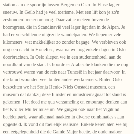
station aan de spoorlijn tussen Bergen en Oslo. In Finse lag er
sneeuw. In Geilo had je veel toerisme. Met een lift kon je zo'n
zeshonderd meter omhoog. Daar zat je meteen boven de
boomgrens, die in Scandinavië veel lager ligt dan in de Alpen. Je
had er verschillende uitgezette wandelpaden. We liepen er vele
kilometers, wat makkelijker zo zonder bagage. We verbleven ook
nog een nacht in Honefoss, waarna we nog enkele dagen in Oslo
doorbrachten. In Oslo sliepen we in een studentenhotel, aan de
noordkant van de stad. Ik hoorde er Arabische klanken die me nog
vertrouwd waren van de reis naar Tunesië in het jaar daarvoor. In
die buurt woonden veel buitenlandse werknemers. Buiten Oslo
bezochten we het Sonja Henie- Niels Onstadt museum, een
museum dat dankzij deze filmster en industriemagnaat tot stand is
gekomen. Het deed me qua verzameling en entourage denken aan
het Kröller-Müller museum. We gingen ook naar het Vigilund
beeldenpark, waar allemaal naakten in diverse combinaties staan
opgesteld. Ik vond dit foeilelijk realisme. Enkele keren aten we bij
een eetgelegenheid die de Gamle Major heette, de oude majoor.