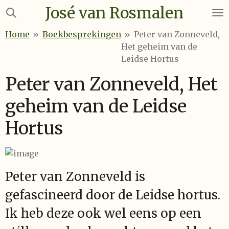
José van Rosmalen
Ga
direct
Home
»
Boekbesprekingen
»
Peter van Zonneveld,
naar
Het geheim van de
de
Leidse Hortus
hoofdinhoud
Peter van Zonneveld, Het
geheim van de Leidse
Hortus
Peter van Zonneveld is
gefascineerd door de Leidse hortus.
Ik heb deze ook wel eens op een