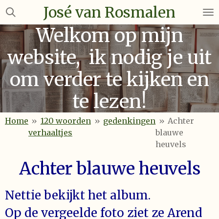
José van Rosmalen
Ga
direct
Welkom op mijn
naar
de
website, ik nodig je uit
hoofdinhoud
om verder te kijken en
te lezen!
Home
»
120 woorden
»
gedenkingen
»
Achter
verhaaltjes
blauwe
heuvels
Achter blauwe heuvels
Nettie bekijkt het album.
Op de vergeelde foto ziet ze Arend