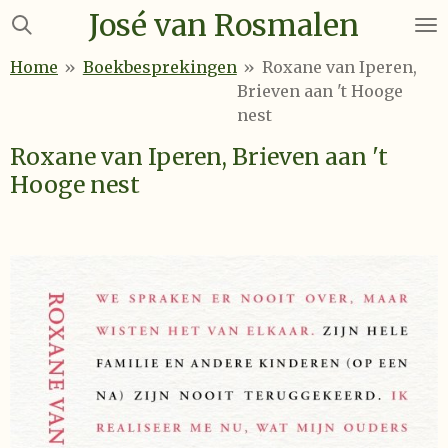
José van Rosmalen
Ga
direct
Home
»
Boekbesprekingen
»
Roxane van Iperen,
naar
Brieven aan 't Hooge
de
nest
hoofdinhoud
Roxane van Iperen, Brieven aan 't
Hooge nest