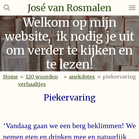
José van Rosmalen
Ga
direct
Welkom op mijn
naar
de
website, ik nodig je uit
hoofdinhoud
om verder te kijken en
te lezen!
Home
»
120 woorden
»
anekdotes
»
piekervaring
verhaaltjes
Piekervaring
‘Vandaag gaan we een berg beklimmen! We
nemen eten en drinken mee en natuurlijk