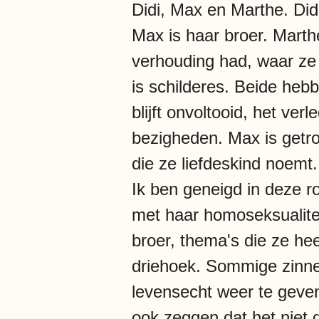
Didi, Max en Marthe. Didi
Max is haar broer. Marthe
verhouding had, waar ze
is schilderes. Beide hebbe
blijft onvoltooid, het ve
bezigheden. Max is getr
die ze liefdeskind noemt.
Ik ben geneigd in deze ro
met haar homoseksualitei
broer, thema's die ze hee
driehoek. Sommige zinnen
levensecht weer te geven
ook zeggen dat het niet d