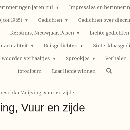
erinneringen jaren nul
Impressies en herinnerin
 tot 1965)
Gedichten
Gedichten over discr
Kerstmis, Nieuwjaar, Pasen
Lichte gedichte
r actualiteit
Reisgedichten
Sinterklaasged
0 woorden verhaaltjes
Sprookjes
Verhalen
fotoalbum
Laat liefde winnen
oeschka Meijsing, Vuur en zijde
ng, Vuur en zijde