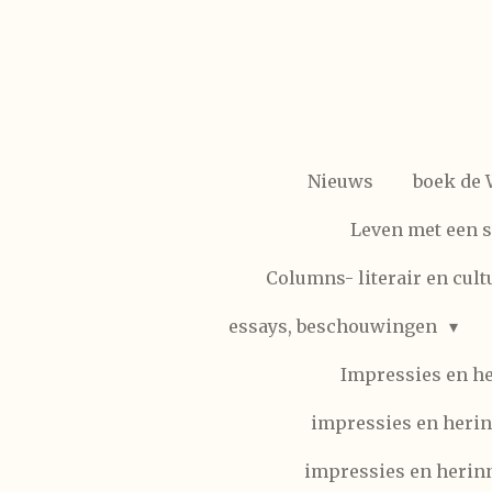
Ga
direct
naar
de
hoofdinhoud
Nieuws
boek de
Leven met een 
Columns- literair en cult
essays, beschouwingen
Impressies en h
impressies en herin
impressies en herinn