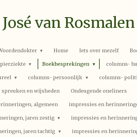
José van Rosmalen
 Woordendokter
Home
Iets over mezelf
Bo
spierziekte
Boekbesprekingen
columns- hu
ureel
columns- persoonlijk
columns- polit
spreuken en wijsheden
Ondeugende oneliners
erinneringen, algemeen
impressies en herinneringen
neringen, jaren zestig
impressies en herinnering
eringen, jaren tachtig
impressies en herinnerin