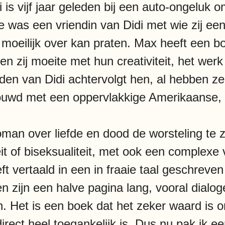
 is vijf jaar geleden bij een auto-ongeluk
 was een vriendin van Didi met wie zij een 
 moeilijk over kan praten. Max heeft een 
n zij moeite met hun creativiteit, het werk 
rleden van Didi achtervolgt hen, al hebben z
ouwd met een oppervlakkige Amerikaanse, 
man over liefde en dood de worsteling te zi
t of biseksualiteit, met ook een complexe
ft vertaald in een in fraaie taal geschreve
 zijn een halve pagina lang, vooral dialog
. Het is een boek dat het zeker waard is o
irect heel toegankelijk is. Dus nu pak ik e