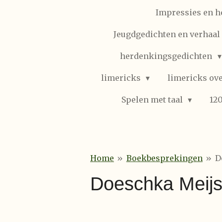
Impressies en h
Jeugdgedichten en verhaal (
herdenkingsgedichten
limericks
limericks ove
Spelen met taal
12
Home
»
Boekbesprekingen
»
D
Doeschka Meijsi