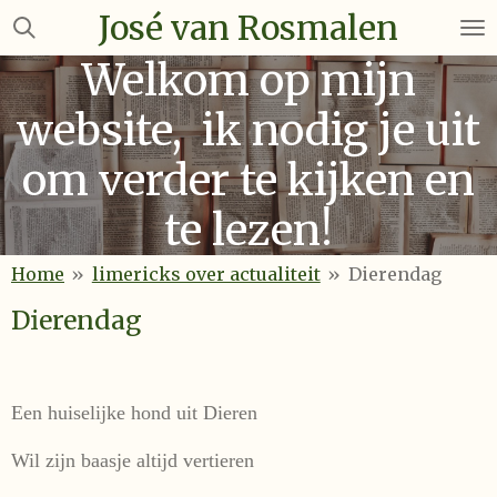
José van Rosmalen
Ga
direct
Welkom op mijn
naar
de
website, ik nodig je uit
hoofdinhoud
om verder te kijken en
te lezen!
Home
»
limericks over actualiteit
»
Dierendag
Dierendag
Een huiselijke hond uit Dieren
Wil zijn baasje altijd vertieren