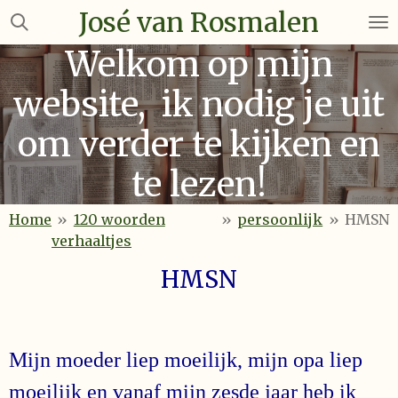
José van Rosmalen
Ga
direct
Welkom op mijn
naar
de
website, ik nodig je uit
hoofdinhoud
om verder te kijken en
te lezen!
Home
»
120 woorden
»
persoonlijk
»
HMSN
verhaaltjes
HMSN
Mijn moeder liep moeilijk, mijn opa liep
moeilijk en vanaf mijn zesde jaar heb ik