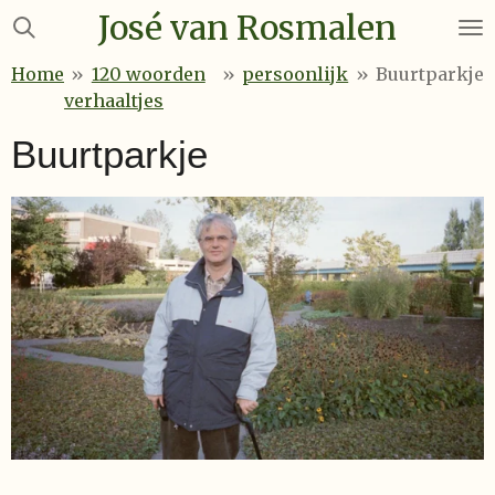
José van Rosmalen
Ga
direct
Home
»
120 woorden
»
persoonlijk
»
Buurtparkje
naar
verhaaltjes
de
hoofdinhoud
Buurtparkje