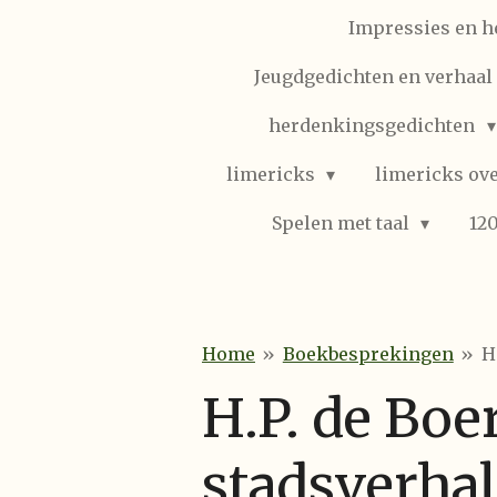
Impressies en h
Jeugdgedichten en verhaal (
herdenkingsgedichten
limericks
limericks ove
Spelen met taal
12
Home
»
Boekbesprekingen
»
H
H.P. de Boe
stadsverha