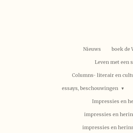
Ga
direct
naar
de
hoofdinhoud
Nieuws
boek de
Leven met een 
Columns- literair en cult
essays, beschouwingen
Impressies en h
impressies en herin
impressies en herinn