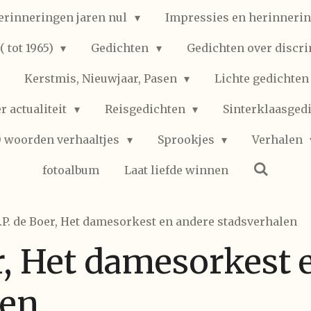
erinneringen jaren nul
Impressies en herinnerin
 tot 1965)
Gedichten
Gedichten over discr
Kerstmis, Nieuwjaar, Pasen
Lichte gedichte
r actualiteit
Reisgedichten
Sinterklaasged
0 woorden verhaaltjes
Sprookjes
Verhalen
fotoalbum
Laat liefde winnen
.P. de Boer, Het damesorkest en andere stadsverhalen
r, Het damesorkest 
len