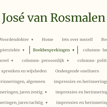
José van Rosmalen
 Woordendokter
Home
Iets over mezelf
Bo
spierziekte
Boekbesprekingen
columns- hu
ureel
columns- persoonlijk
columns- polit
spreuken en wijsheden
Ondeugende oneliners
erinneringen, algemeen
impressies en herinneringen
neringen, jaren zestig
impressies en herinnering
eringen, jaren tachtig
impressies en herinnerin