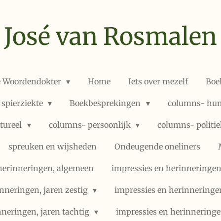
José van Rosmalen
e Woordendokter
Home
Iets over mezelf
Boe
 spierziekte
Boekbesprekingen
columns- hum
ltureel
columns- persoonlijk
columns- politi
spreuken en wijsheden
Ondeugende oneliners
herinneringen, algemeen
impressies en herinneringen,
nneringen, jaren zestig
impressies en herinneringe
nneringen, jaren tachtig
impressies en herinneringe