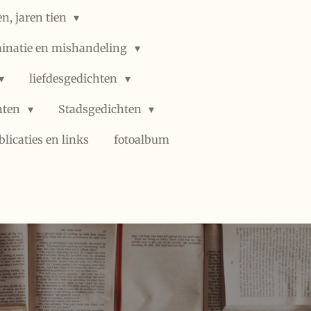
n, jaren tien
minatie en mishandeling
liefdesgedichten
hten
Stadsgedichten
blicaties en links
fotoalbum