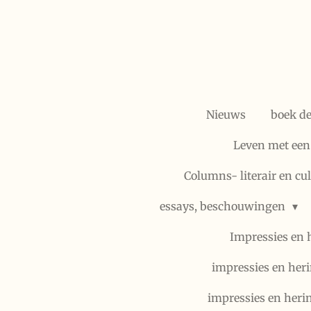
Ga
direct
naar
de
hoofdinhoud
Nieuws
boek d
Leven met een
Columns- literair en cu
essays, beschouwingen
Impressies en 
impressies en heri
impressies en heri