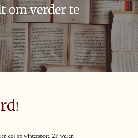
t om verder te
rd
!
ren dol op wintersport. Zij waren