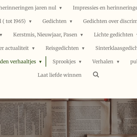
herinneringen jaren nul
Impressies en herinneringe
 ( tot 1965)
Gedichten
Gedichten over discri
Kerstmis, Nieuwjaar, Pasen
Lichte gedichten
er actualiteit
Reisgedichten
Sinterklaasgedic
den verhaaltjes
Sprookjes
Verhalen
pu
Laat liefde winnen