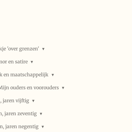
kje 'over grenzen'
or en satire
ek en maatschappelijk
Mijn ouders en voorouders
 jaren vijftig
n, jaren zeventig
n, jaren negentig