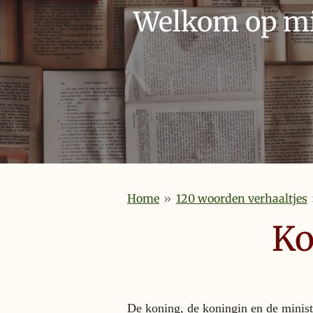
Welkom op mij
Home
»
120 woorden verhaaltjes
Ko
De koning, de koningin en de minist