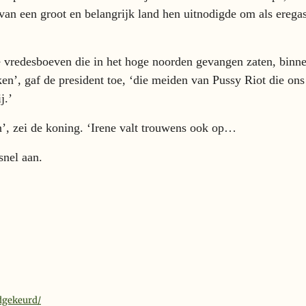
van een groot en belangrijk land hen uitnodigde om als erega
e vredesboeven die in het hoge noorden gevangen zaten, binn
en’, gaf de president toe, ‘die meiden van Pussy Riot die ons
j.’
n’, zei de koning. ‘Irene valt trouwens ook op…
snel aan.
edgekeurd/