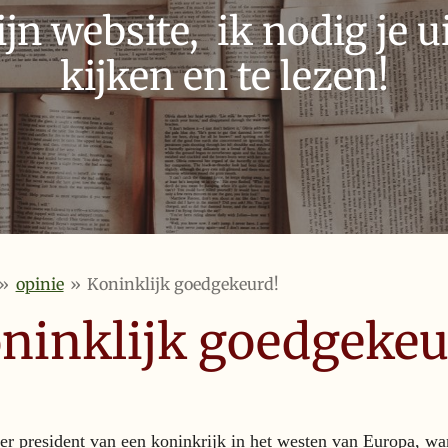
n website, ik nodig je ui
kijken en te lezen!
»
opinie
»
Koninklijk goedgekeurd!
ninklijk goedgekeu
er president van een koninkrijk in het westen van Europa, wa