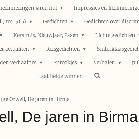
herinneringen jaren nul
Impressies en herinneringe
 ( tot 1965)
Gedichten
Gedichten over discri
Kerstmis, Nieuwjaar, Pasen
Lichte gedichten
er actualiteit
Reisgedichten
Sinterklaasgedic
den verhaaltjes
Sprookjes
Verhalen
pu
Laat liefde winnen
rge Orwell, De jaren in Birma
ll, De jaren in Birma