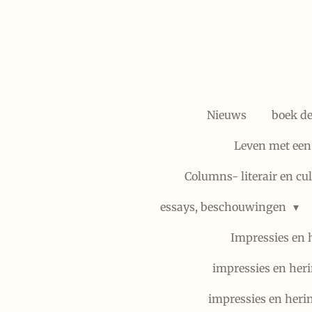
Ga
direct
naar
de
hoofdinhoud
Nieuws
boek d
Leven met een
Columns- literair en cu
essays, beschouwingen
Impressies en 
impressies en heri
impressies en heri