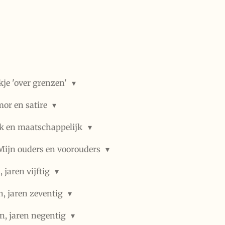
kje 'over grenzen'
or en satire
ek en maatschappelijk
Mijn ouders en voorouders
 jaren vijftig
n, jaren zeventig
n, jaren negentig