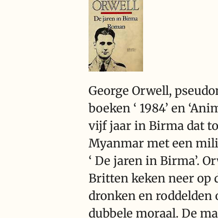
George Orwell, pseudo
boeken ‘ 1984’ en ‘Anim
vijf jaar in Birma dat 
Myanmar met een milita
‘ De jaren in Birma’. O
Britten keken neer op 
dronken en roddelden o
dubbele moraal. De ma