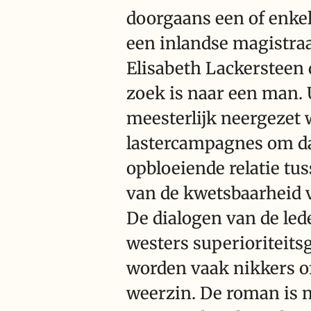
doorgaans een of enkel
een inlandse magistraa
Elisabeth Lackersteen 
zoek is naar een man. 
meesterlijk neergezet w
lastercampagnes om daar
opbloeiende relatie tu
van de kwetsbaarheid v
De dialogen van de led
westers superioriteits
worden vaak nikkers o
weerzin. De roman is 