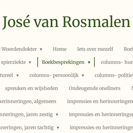
José van Rosmalen
e Woordendokter
Home
Iets over mezelf
Boe
 spierziekte
Boekbesprekingen
columns- hum
ltureel
columns- persoonlijk
columns- politi
spreuken en wijsheden
Ondeugende oneliners
herinneringen, algemeen
impressies en herinneringen,
nneringen, jaren zestig
impressies en herinneringe
nneringen, jaren tachtig
impressies en herinneringe