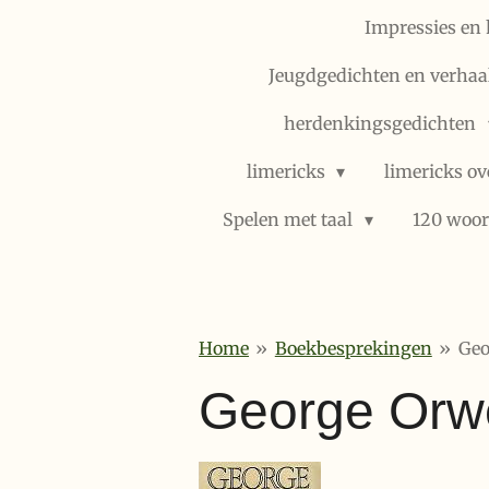
Impressies en 
Jeugdgedichten en verhaal
herdenkingsgedichten
limericks
limericks ov
Spelen met taal
120 woor
Home
»
Boekbesprekingen
»
Geo
George Orwe