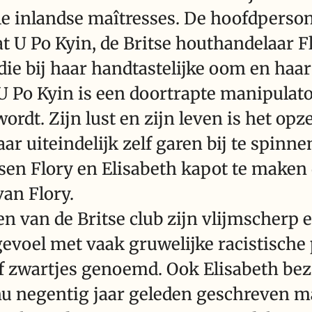
e inlandse maîtresses. De hoofdperson
t U Po Kyin, de Britse houthandelaar F
die bij haar handtastelijke oom en haar
U Po Kyin is een doortrapte manipulato
ordt. Zijn lust en zijn leven is het opz
 uiteindelijk zelf garen bij te spinne
ssen Flory en Elisabeth kapot te make
an Flory.
en van de Britse club zijn vlijmscherp
gevoel met vaak gruwelijke racistische 
f zwartjes genoemd. Ook Elisabeth bez
nu negentig jaar geleden geschreven ma