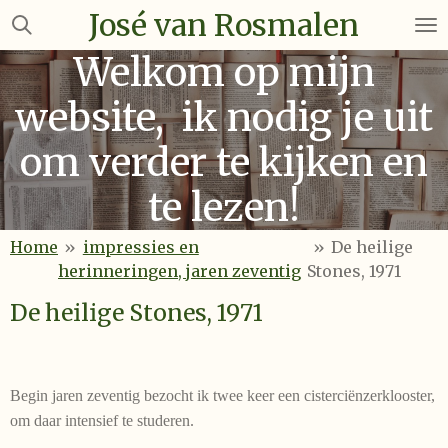
José van Rosmalen
Ga
direct
Welkom op mijn
naar
de
website, ik nodig je uit
hoofdinhoud
om verder te kijken en
te lezen!
Home
»
impressies en
»
De heilige
herinneringen, jaren zeventig
Stones, 1971
De heilige Stones, 1971
Begin jaren zeventig bezocht ik twee keer een cisterciënzerklooster,
om daar intensief te studeren.