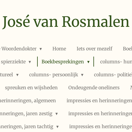
José van Rosmalen
e Woordendokter
Home
Iets over mezelf
Boe
 spierziekte
Boekbesprekingen
columns- hum
ltureel
columns- persoonlijk
columns- politi
spreuken en wijsheden
Ondeugende oneliners
herinneringen, algemeen
impressies en herinneringen,
nneringen, jaren zestig
impressies en herinneringe
nneringen, jaren tachtig
impressies en herinneringe