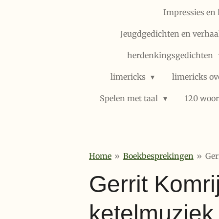
Impressies en 
Jeugdgedichten en verhaal
herdenkingsgedichten
limericks
limericks ov
Spelen met taal
120 woor
Home
»
Boekbesprekingen
»
Ger
Gerrit Komrij
ketelmuziek