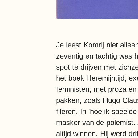
Je leest Komrij niet allee
zeventig en tachtig was h
spot te drijven met zich
het boek Heremijntijd, ex
feministen, met proza en 
pakken, zoals Hugo Claus
fileren. In 'hoe ik speel
masker van de polemist. A
altijd winnen. Hij werd dr