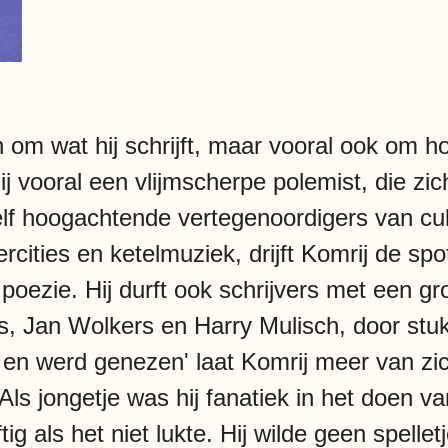
n om wat hij schrijft, maar vooral ook om hoe
ij vooral een vlijmscherpe polemist, die zic
zelf hoogachtende vertegenoordigers van cu
ercities en ketelmuziek, drijft Komrij de sp
poezie. Hij durft ook schrijvers met een gr
, Jan Wolkers en Harry Mulisch, door stuk
de en werd genezen' laat Komrij meer van zi
ls jongetje was hij fanatiek in het doen van
iftig als het niet lukte. Hij wilde geen spel