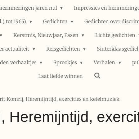
herinneringen jaren nul
Impressies en herinneringe
 ( tot 1965)
Gedichten
Gedichten over discri
Kerstmis, Nieuwjaar, Pasen
Lichte gedichten
er actualiteit
Reisgedichten
Sinterklaasgedic
den verhaaltjes
Sprookjes
Verhalen
pu
Laat liefde winnen
rit Komrij, Heremijntijd, exercities en ketelmuziek
, Heremijntijd, exerci