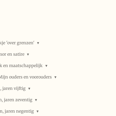
kje 'over grenzen'
or en satire
ek en maatschappelijk
Mijn ouders en voorouders
 jaren vijftig
n, jaren zeventig
n, jaren negentig