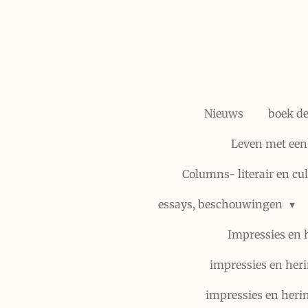
Ga
direct
naar
de
hoofdinhoud
Nieuws
boek d
Leven met een
Columns- literair en cu
essays, beschouwingen
Impressies en 
impressies en heri
impressies en heri