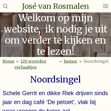
José van Rosmalen
Ga
direct
Welkom op mijn
naar
de
website, ik nodig je uit
hoofdinhoud
om verder te kijken en
te lezen!
Home
»
120 woorden
»
humor
»
Noordsingel
verhaaltjes
Noordsingel
Schele Gerrit en dikke Riek drijven sinds
jaar en dag café ‘De petoet’, vlak bij
waar vroeger de bajes zat.