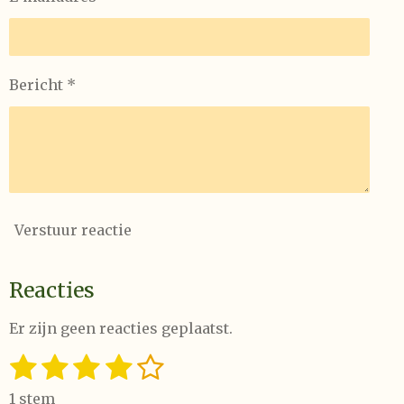
Bericht *
Verstuur reactie
Reacties
Er zijn geen reacties geplaatst.
1
2
3
4
5
S
R
t
a
s
s
s
s
s
e
1 stem