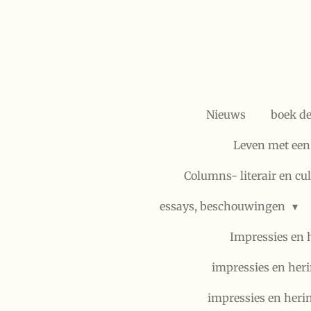
Ga
direct
naar
de
hoofdinhoud
Nieuws
boek d
Leven met een
Columns- literair en cu
essays, beschouwingen
Impressies en 
impressies en heri
impressies en heri