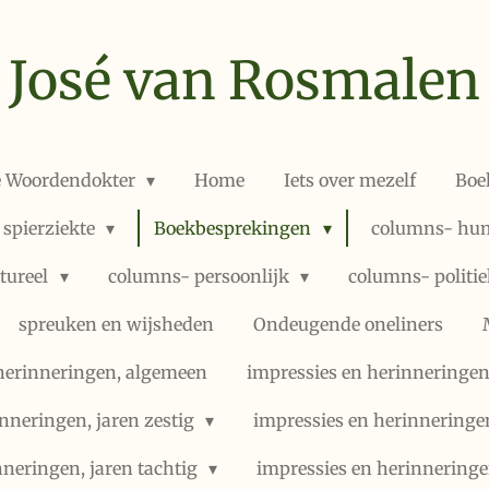
José van Rosmalen
e Woordendokter
Home
Iets over mezelf
Boe
 spierziekte
Boekbesprekingen
columns- hum
ltureel
columns- persoonlijk
columns- politi
spreuken en wijsheden
Ondeugende oneliners
herinneringen, algemeen
impressies en herinneringen,
nneringen, jaren zestig
impressies en herinneringe
nneringen, jaren tachtig
impressies en herinneringe