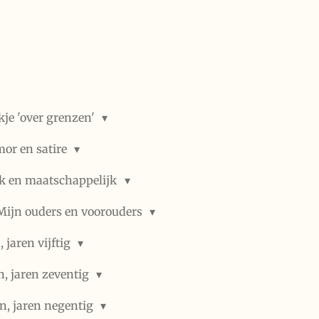
kje 'over grenzen'
or en satire
ek en maatschappelijk
Mijn ouders en voorouders
 jaren vijftig
n, jaren zeventig
n, jaren negentig