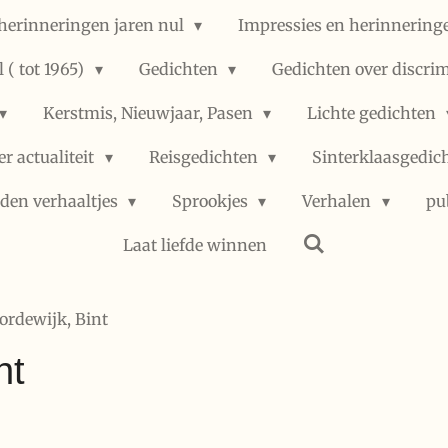
herinneringen jaren nul
Impressies en herinneringe
 ( tot 1965)
Gedichten
Gedichten over discri
Kerstmis, Nieuwjaar, Pasen
Lichte gedichten
er actualiteit
Reisgedichten
Sinterklaasgedic
den verhaaltjes
Sprookjes
Verhalen
pu
Laat liefde winnen
Bordewijk, Bint
nt