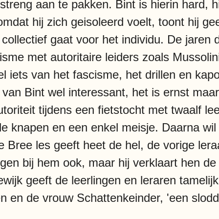
streng aan te pakken. Bint is hierin hard, hi
mdat hij zich geisoleerd voelt, toont hij ge
collectief gaat voor het individu. De jaren 
me met autoritaire leiders zoals Mussolini
l iets van het fascisme, het drillen en kap
e van Bint wel interessant, het is ernst ma
autoriteit tijdens een fietstocht met twaalf le
e knapen en een enkel meisje. Daarna wil h
de Bree les geeft heet de hel, de vorige le
gen bij hem ook, maar hij verklaart hen de 
ewijk geeft de leerlingen en leraren tamel
n en de vrouw Schattenkeinder, 'een slodd