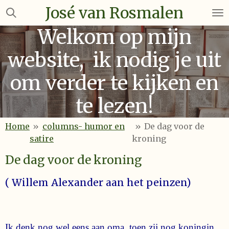
José van Rosmalen
Ga
direct
Welkom op mijn
naar
de
website, ik nodig je uit
hoofdinhoud
om verder te kijken en
te lezen!
Home
»
columns- humor en
»
De dag voor de
satire
kroning
De dag voor de kroning
( Willem Alexander aan het peinzen)
Ik denk nog wel eens aan oma, toen zij nog koningin