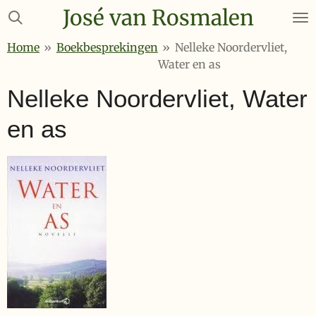
José van Rosmalen
Ga
direct
Home
»
Boekbesprekingen
»
Nelleke Noordervliet,
naar
Water en as
de
hoofdinhoud
Nelleke Noordervliet, Water
en as