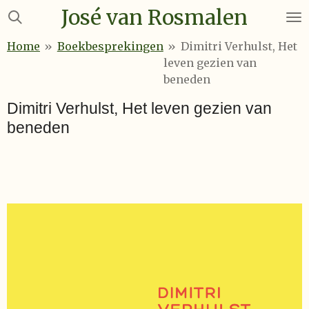
José van Rosmalen
Ga
direct
Home
»
Boekbesprekingen
»
Dimitri Verhulst, Het
naar
leven gezien van
de
beneden
hoofdinhoud
Dimitri Verhulst, Het leven gezien van
beneden