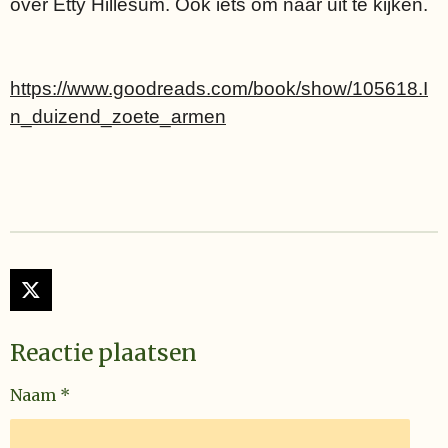
over Etty Hillesum. Ook iets om naar uit te kijken.
https://www.goodreads.com/book/show/105618.I
n_duizend_zoete_armen
X
Reactie plaatsen
Naam *