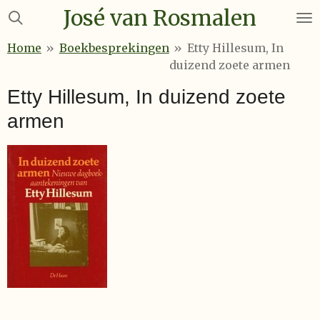
José van Rosmalen
Ga
direct
Home
»
Boekbesprekingen
»
Etty Hillesum, In
naar
duizend zoete armen
de
hoofdinhoud
Etty Hillesum, In duizend zoete
armen