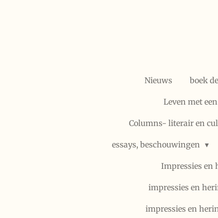
Ga
direct
naar
de
hoofdinhoud
Nieuws
boek d
Leven met een
Columns- literair en cu
essays, beschouwingen
Impressies en 
impressies en heri
impressies en heri