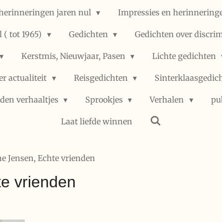
herinneringen jaren nul
Impressies en herinneringe
 ( tot 1965)
Gedichten
Gedichten over discri
Kerstmis, Nieuwjaar, Pasen
Lichte gedichten
er actualiteit
Reisgedichten
Sinterklaasgedic
den verhaaltjes
Sprookjes
Verhalen
pu
Laat liefde winnen
ne Jensen, Echte vrienden
te vrienden