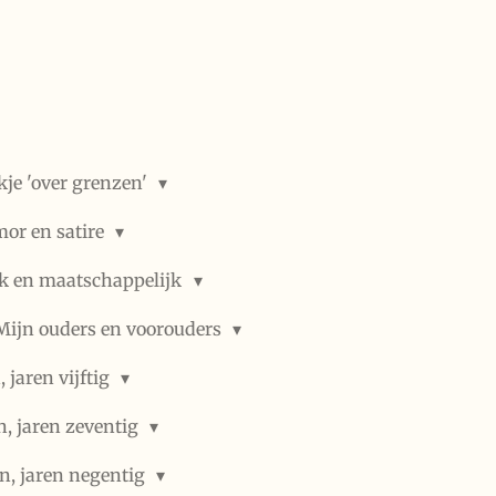
kje 'over grenzen'
or en satire
ek en maatschappelijk
Mijn ouders en voorouders
 jaren vijftig
n, jaren zeventig
n, jaren negentig