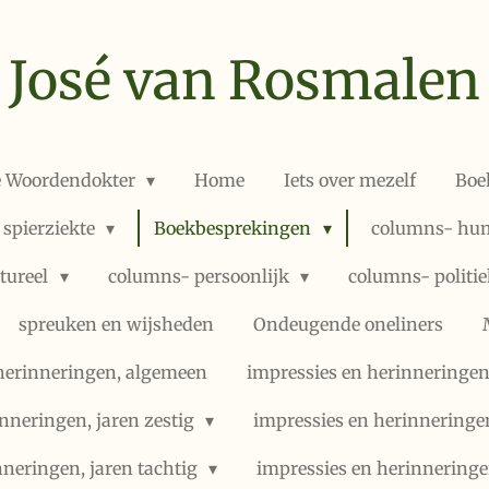
José van Rosmalen
e Woordendokter
Home
Iets over mezelf
Boe
 spierziekte
Boekbesprekingen
columns- hum
ltureel
columns- persoonlijk
columns- politi
spreuken en wijsheden
Ondeugende oneliners
herinneringen, algemeen
impressies en herinneringen,
nneringen, jaren zestig
impressies en herinneringe
nneringen, jaren tachtig
impressies en herinneringe