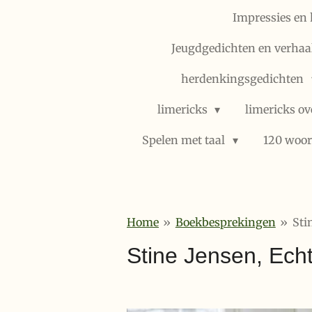
Impressies en 
Jeugdgedichten en verhaal
herdenkingsgedichten
limericks
limericks ov
Spelen met taal
120 woor
Home
»
Boekbesprekingen
»
Sti
Stine Jensen, Ech