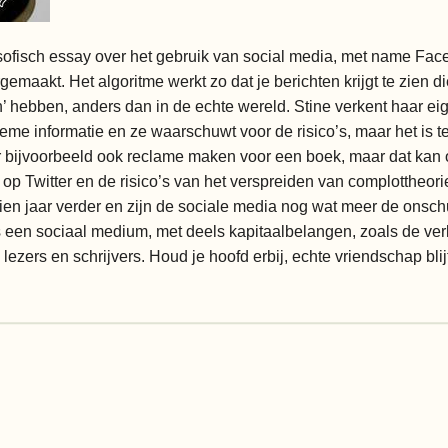
osofisch essay over het gebruik van social media, met name Fa
emaakt. Het algoritme werkt zo dat je berichten krijgt te zien d
 hebben, anders dan in de echte wereld. Stine verkent haar ei
 informatie en ze waarschuwt voor de risico’s, maar het is teg
r bijvoorbeeld ook reclame maken voor een boek, maar dat kan o
op Twitter en de risico’s van het verspreiden van complottheori
tien jaar verder en zijn de sociale media nog wat meer de onsc
s een sociaal medium, met deels kapitaalbelangen, zoals de v
zers en schrijvers. Houd je hoofd erbij, echte vriendschap blijft