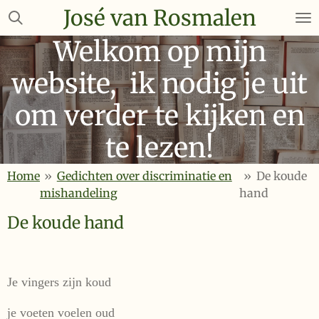
José van Rosmalen
Ga
direct
Welkom op mijn
naar
de
website, ik nodig je uit
hoofdinhoud
om verder te kijken en
te lezen!
Home
»
Gedichten over discriminatie en
»
De koude
mishandeling
hand
De koude hand
Je vingers zijn koud
je voeten voelen oud