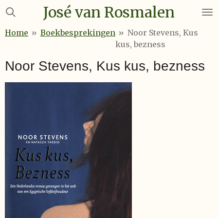
José van Rosmalen
Ga
direct
Home
»
Boekbesprekingen
»
Noor Stevens, Kus
naar
kus, bezness
de
hoofdinhoud
Noor Stevens, Kus kus, bezness