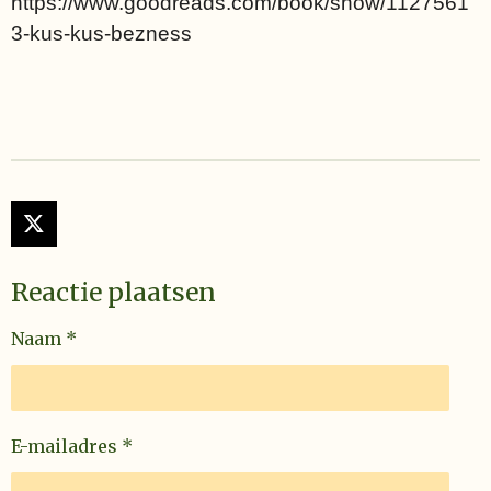
https://www.goodreads.com/book/show/1127561
3-kus-kus-bezness
X
Reactie plaatsen
Naam *
E-mailadres *