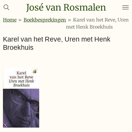
José van Rosmalen
Ga
direct
Home
»
Boekbesprekingen
»
Karel van het Reve, Uren
naar
met Henk Broekhuis
de
hoofdinhoud
Karel van het Reve, Uren met Henk
Broekhuis