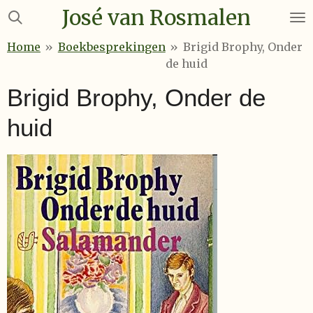
José van Rosmalen
Ga
direct
Home
»
Boekbesprekingen
»
Brigid Brophy, Onder
naar
de huid
de
hoofdinhoud
Brigid Brophy, Onder de
huid