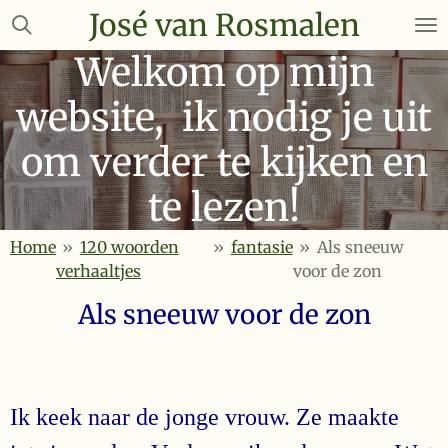
José van Rosmalen
Ga
direct
Welkom op mijn
naar
de
website, ik nodig je uit
hoofdinhoud
om verder te kijken en
te lezen!
Home
»
120 woorden
»
fantasie
»
Als sneeuw
verhaaltjes
voor de zon
Als sneeuw voor de zon
Ik keek naar de jonge vrouw. Ze maakte