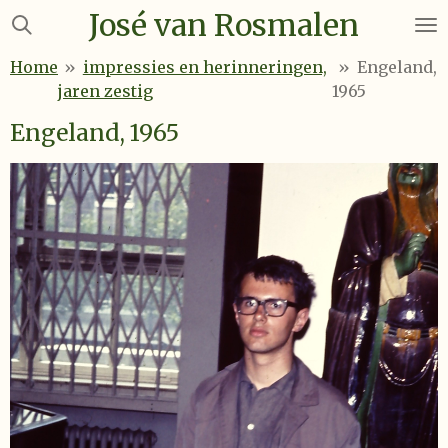
José van Rosmalen
Ga
direct
Home
»
impressies en herinneringen,
»
Engeland,
naar
jaren zestig
1965
de
hoofdinhoud
Engeland, 1965