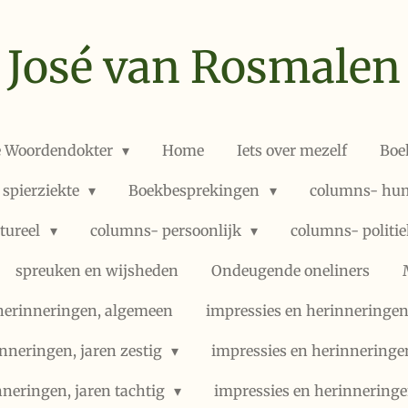
José van Rosmalen
e Woordendokter
Home
Iets over mezelf
Boe
 spierziekte
Boekbesprekingen
columns- hum
ltureel
columns- persoonlijk
columns- politi
spreuken en wijsheden
Ondeugende oneliners
herinneringen, algemeen
impressies en herinneringen,
nneringen, jaren zestig
impressies en herinneringe
nneringen, jaren tachtig
impressies en herinneringe