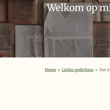
Welkom op mij
Home
»
Lichte gedichten
»
Het i