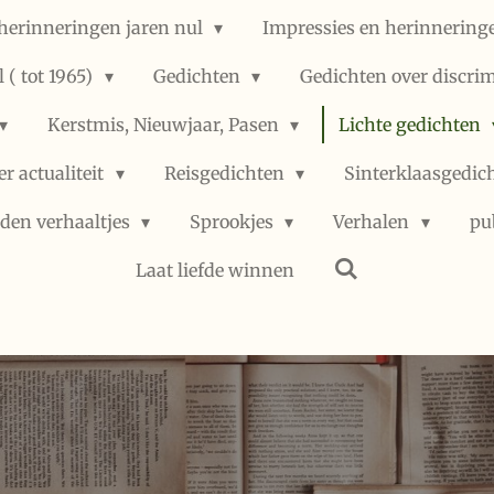
herinneringen jaren nul
Impressies en herinneringe
 ( tot 1965)
Gedichten
Gedichten over discri
Kerstmis, Nieuwjaar, Pasen
Lichte gedichten
er actualiteit
Reisgedichten
Sinterklaasgedic
den verhaaltjes
Sprookjes
Verhalen
pu
Laat liefde winnen