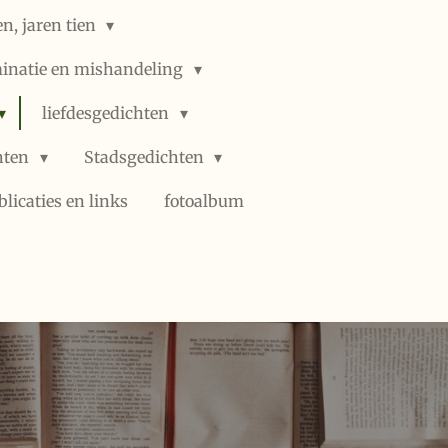
n, jaren tien
minatie en mishandeling
liefdesgedichten
hten
Stadsgedichten
blicaties en links
fotoalbum