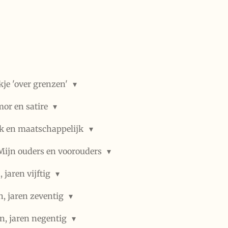
kje 'over grenzen'
or en satire
ek en maatschappelijk
Mijn ouders en voorouders
 jaren vijftig
n, jaren zeventig
n, jaren negentig