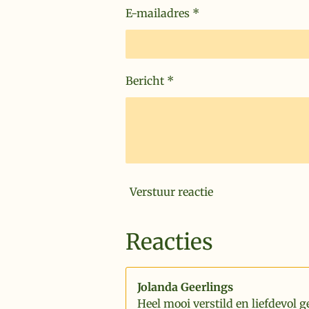
E-mailadres *
Bericht *
Verstuur reactie
Reacties
Jolanda Geerlings
Heel mooi verstild en liefdevol g