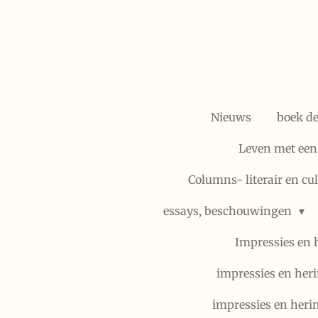
Ga
direct
naar
de
hoofdinhoud
Nieuws
boek d
Leven met een
Columns- literair en cu
essays, beschouwingen
Impressies en 
impressies en heri
impressies en heri