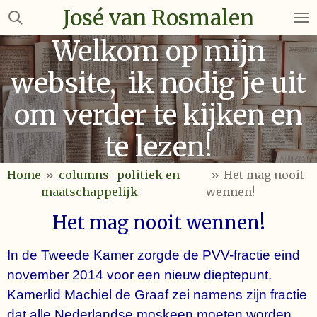
José van Rosmalen
Ga
direct
Welkom op mijn
naar
de
website, ik nodig je uit
hoofdinhoud
om verder te kijken en
te lezen!
Home
»
columns- politiek en
»
Het mag nooit
maatschappelijk
wennen!
Het mag nooit wennen!
In de Tweede Kamer zorgde de PVV-fractie eind
november 2014 voor een nieuw dieptepunt.
Kamerlid Machiel de Graaf zei namens zijn fractie
dat alle Nederlandse moskeen moeten worden