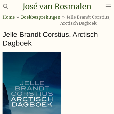
José van Rosmalen
Ga
direct
Home
»
Boekbesprekingen
»
Jelle Brandt Corstius,
naar
Arctisch Dagboek
de
hoofdinhoud
Jelle Brandt Corstius, Arctisch
Dagboek