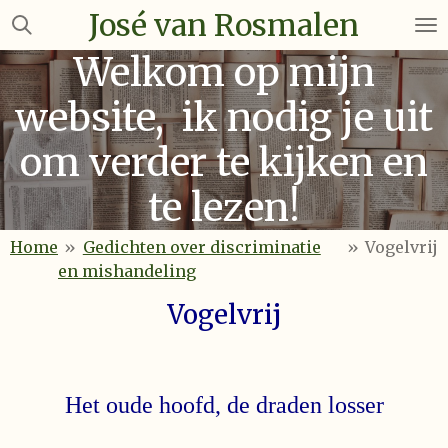
José van Rosmalen
Ga
direct
Welkom op mijn
naar
de
website, ik nodig je uit
hoofdinhoud
om verder te kijken en
te lezen!
Home
»
Gedichten over discriminatie
»
Vogelvrij
en mishandeling
Vogelvrij
Het oude hoofd, de draden losser