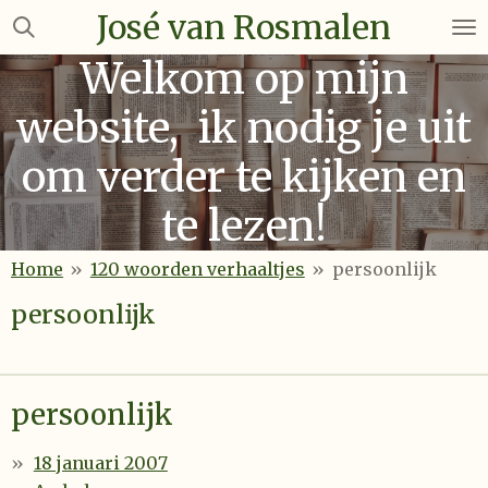
José van Rosmalen
Ga
direct
Welkom op mijn
naar
de
website, ik nodig je uit
hoofdinhoud
om verder te kijken en
te lezen!
Home
»
120 woorden verhaaltjes
»
persoonlijk
persoonlijk
persoonlijk
18 januari 2007