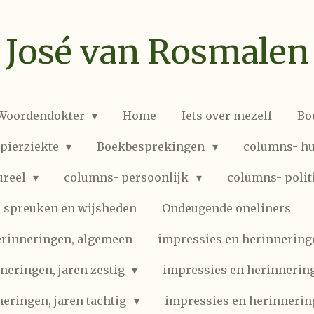
José van Rosmalen
 Woordendokter
Home
Iets over mezelf
Bo
spierziekte
Boekbesprekingen
columns- hu
ureel
columns- persoonlijk
columns- polit
spreuken en wijsheden
Ondeugende oneliners
erinneringen, algemeen
impressies en herinneringen
neringen, jaren zestig
impressies en herinnering
eringen, jaren tachtig
impressies en herinnerin