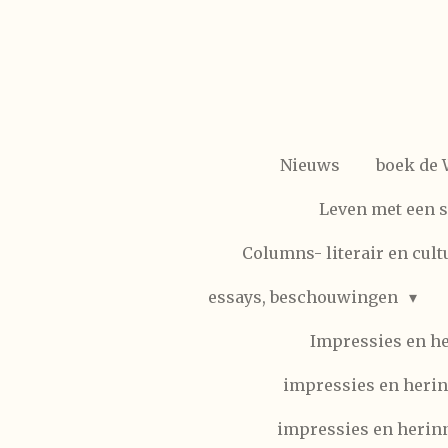
Ga
direct
naar
de
hoofdinhoud
Nieuws
boek de
Leven met een 
Columns- literair en cult
essays, beschouwingen
Impressies en h
impressies en herin
impressies en herinn