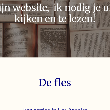
n website, ik nodig je ui
kijken en te lezen!
De fles
Een actrice in Los Angeles