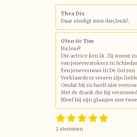
Thea Dix
Daar eindigt men dan,leuk!..
O'ten tic Tim
Ha José!
Die actrice ken ik. Zij woont
van jeneverstokers in Schiedam
Een jeneverneus in De Gorzen
Verklaarde te vrezen zijn lief
Omdat hij zichzelf niet vertro
Met de drank die hij verstouw
Bleef hij zijn glaasjes met twe
1
2
3
4
5
S
R
t
a
s
s
s
s
s
e
2 stemmen
t
m