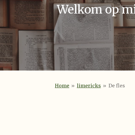
Welkom op mij
Home
»
limericks
»
De fles