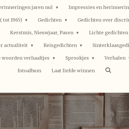
erinneringen jaren nul
Impressies en herinnerin
 tot 1965)
Gedichten
Gedichten over discr
Kerstmis, Nieuwjaar, Pasen
Lichte gedichte
r actualiteit
Reisgedichten
Sinterklaasged
0 woorden verhaaltjes
Sprookjes
Verhalen
fotoalbum
Laat liefde winnen