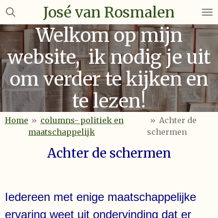
José van Rosmalen
Ga
direct
Welkom op mijn
naar
de
website, ik nodig je uit
hoofdinhoud
om verder te kijken en
te lezen!
Home
»
columns- politiek en
»
Achter de
maatschappelijk
schermen
Achter de schermen
Iedereen met enige maatschappelijke
ervaring weet uit ondervinding dat er