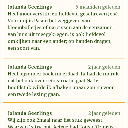
Jolanda Geerlings
5 maanden geleden
Heel mooi verstild en liefdevol geschreven José.
Voor mij is Pasen het weggeven van
bloembolletjes of narcissen aan de eenzamen,
van huis uit meegekregen. is ook liefdevol
omkijken naar een ander; op handen dragen,
een soort van.
Jolanda Geerlings
2 jaar geleden
Heel bijzonder boek inderdaad. Ik had de indruk
dat het ook over reïncarnatie gaat.Na 1e
hoofdstuk wilde ik afhaken, maar zou nu voor
een twede lezing gaan.
Jolanda Geerlings
2 jaar geleden
Wij zijn ook 2maal naar het stuk geweest.
Waarvan 1x try-out. Acteur had Lojis d'Or prijs