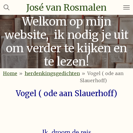
José van Rosmalen
Ga
direct
Welkom op mijn
naar
de
website, ik nodig je uit
hoofdinhoud
om verder te kijken en
te lezen!
Home
»
herdenkingsgedichten
»
Vogel ( ode aan
Slauerhoff)
Vogel ( ode aan Slauerhoff)
Ik droom de reis