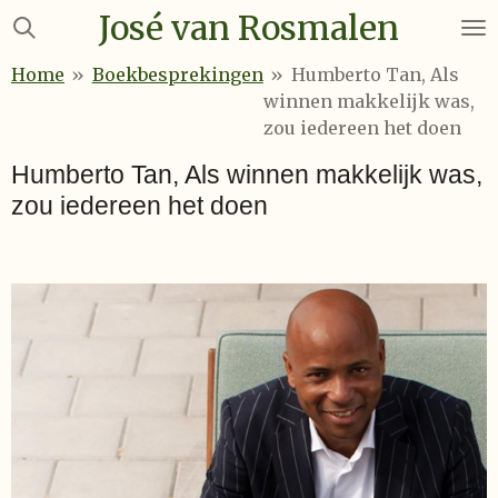
José van Rosmalen
Ga
direct
Home
»
Boekbesprekingen
»
Humberto Tan, Als
naar
winnen makkelijk was,
de
zou iedereen het doen
hoofdinhoud
Humberto Tan, Als winnen makkelijk was,
zou iedereen het doen