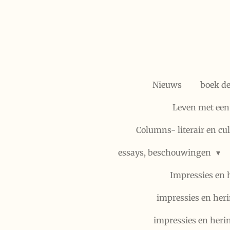
Ga
direct
naar
de
hoofdinhoud
Nieuws
boek d
Leven met een
Columns- literair en cu
essays, beschouwingen
Impressies en 
impressies en heri
impressies en heri