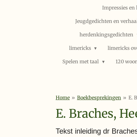
Impressies en 
Jeugdgedichten en verhaal
herdenkingsgedichten
limericks
limericks ov
Spelen met taal
120 woor
Home
»
Boekbesprekingen
»
E. 
E. Braches, He
Tekst inleiding dr Brache