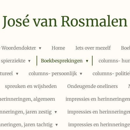
José van Rosmalen
e Woordendokter
Home
Iets over mezelf
Boe
 spierziekte
Boekbesprekingen
columns- hum
ltureel
columns- persoonlijk
columns- politi
spreuken en wijsheden
Ondeugende oneliners
herinneringen, algemeen
impressies en herinneringen,
nneringen, jaren zestig
impressies en herinneringe
nneringen, jaren tachtig
impressies en herinneringe