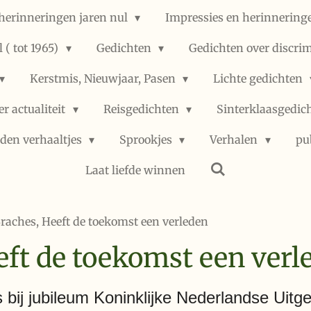
herinneringen jaren nul
Impressies en herinneringe
 ( tot 1965)
Gedichten
Gedichten over discri
Kerstmis, Nieuwjaar, Pasen
Lichte gedichten
er actualiteit
Reisgedichten
Sinterklaasgedic
den verhaaltjes
Sprookjes
Verhalen
pu
Laat liefde winnen
Braches, Heeft de toekomst een verleden
eft de toekomst een verl
s bij jubileum Koninklijke Nederlandse Uitg