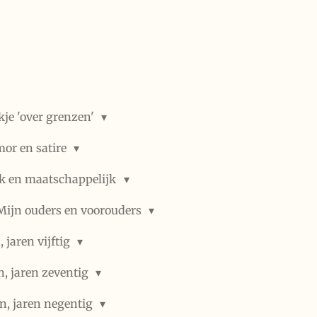
kje 'over grenzen'
or en satire
ek en maatschappelijk
Mijn ouders en voorouders
 jaren vijftig
n, jaren zeventig
n, jaren negentig