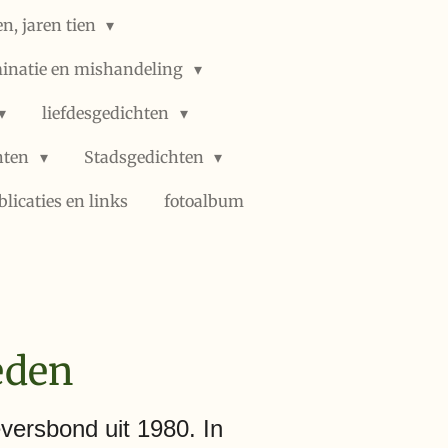
n, jaren tien
minatie en mishandeling
liefdesgedichten
hten
Stadsgedichten
blicaties en links
fotoalbum
eden
eversbond uit 1980. In