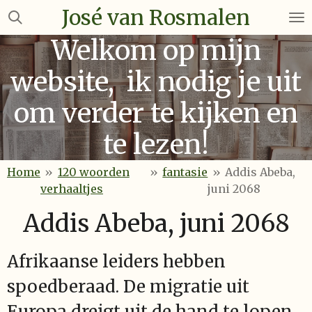
José van Rosmalen
Ga
direct
Welkom op mijn
naar
de
website, ik nodig je uit
hoofdinhoud
om verder te kijken en
te lezen!
Home
»
120 woorden
»
fantasie
»
Addis Abeba,
verhaaltjes
juni 2068
Addis Abeba, juni 2068
Afrikaanse leiders hebben
spoedberaad. De migratie uit
Europa dreigt uit de hand te lopen.