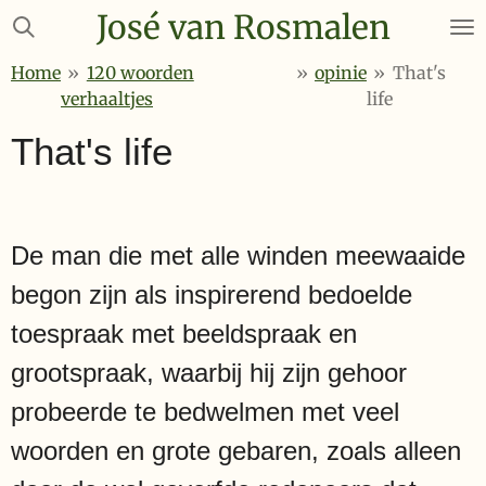
José van Rosmalen
Ga
direct
Home
»
120 woorden
»
opinie
»
That's
naar
verhaaltjes
life
de
hoofdinhoud
That's life
De man die met alle winden meewaaide
begon zijn als inspirerend bedoelde
toespraak met beeldspraak en
grootspraak, waarbij hij zijn gehoor
probeerde te bedwelmen met veel
woorden en grote gebaren, zoals alleen