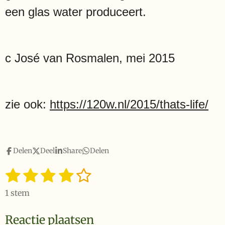
een glas water produceert.
c José van Rosmalen, mei 2015
zie ook:
https://120w.nl/2015/thats-life/
Delen
Deel
Share
Delen
1
2
3
4
5
S
R
t
a
s
s
s
s
s
e
1 stem
t
t
t
t
t
t
m
i
m
Reactie plaatsen
e
e
e
e
e
n
e