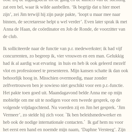
zat een bel, waar ik wilde aanbellen. ‘Ik begrijp dat u hier moet
zijn’, zei Jim terwijl hij zijn pasje pakte, ‘loopt u maar mee naar
binnen, de secretaresse helpt u wel verder’. Even later sprak ik met
Anna de Haan, de coördinator en Job de Ronde, de voorzitter van
de club.
Ik solliciteerde naar de functie van p.r. medewerkster; ik had vijf
concurrenten, zo begreep ik, vier vrouwen en een man. Gelukkig
had ik al aardig wat ervaring in huis en heb ik ook geleerd mezelf
vlot en professioneel te presenteren. Mijn kansen schatte ik dan ook
behoorlijk hoog in. Misschien overmoedig, maar zonder
zelfvertrouwen ben je sowieso niet geschikt voor een p.r.-functie.
Het pakte toen goed uit. Maandagavond belde Anna me op mijn
mobieltje om me uit te nodigen voor een tweede gesprek, op de
volgende vrijdagochtend. Nu voerden zij en Jim het gesprek. ‘Jim
Vermeer’, zo stelde hij zich voor. `Ik ben beleidsmedewerker en
heb ook de nodige internationale contacten.´ Ik gaf hem nu voor
het eerst een hand en noemde mijn naam, ‘Daphne Versteeg’. Zijn