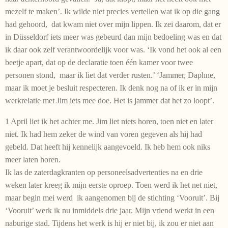
mezelf te maken’. Ik wilde niet precies vertellen wat ik op die gang
had gehoord, dat kwam niet over mijn lippen. Ik zei daarom, dat er
in Düsseldorf iets meer was gebeurd dan mijn bedoeling was en dat
ik daar ook zelf verantwoordelijk voor was. ‘Ik vond het ook al een
beetje apart, dat op de declaratie toen één kamer voor twee
personen stond, maar ik liet dat verder rusten.’ ‘Jammer, Daphne,
maar ik moet je besluit respecteren. Ik denk nog na of ik er in mijn
werkrelatie met Jim iets mee doe. Het is jammer dat het zo loopt’.
1 April liet ik het achter me. Jim liet niets horen, toen niet en later
niet. Ik had hem zeker de wind van voren gegeven als hij had
gebeld. Dat heeft hij kennelijk aangevoeld. Ik heb hem ook niks
meer laten horen.
Ik las de zaterdagkranten op personeelsadvertenties na en drie
weken later kreeg ik mijn eerste oproep. Toen werd ik het net niet,
maar begin mei werd ik aangenomen bij de stichting ‘Vooruit’. Bij
‘Vooruit’ werk ik nu inmiddels drie jaar. Mijn vriend werkt in een
naburige stad. Tijdens het werk is hij er niet bij, ik zou er niet aan