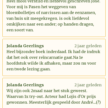
Heel mooi verstild en liefdevol geschreven José.
Voor mij is Pasen het weggeven van
bloembolletjes of narcissen aan de eenzamen,
van huis uit meegekregen. is ook liefdevol
omkijken naar een ander; op handen dragen,
een soort van.
Jolanda Geerlings
2 jaar geleden
Heel bijzonder boek inderdaad. Ik had de indruk
dat het ook over reïncarnatie gaat.Na 1e
hoofdstuk wilde ik afhaken, maar zou nu voor
een twede lezing gaan.
Jolanda Geerlings
2 jaar geleden
Wij zijn ook 2maal naar het stuk geweest.
Waarvan 1x try-out. Acteur had Lojis d'Or prijs
gewonnen. Meesterlijk gespeeld door André....(?)