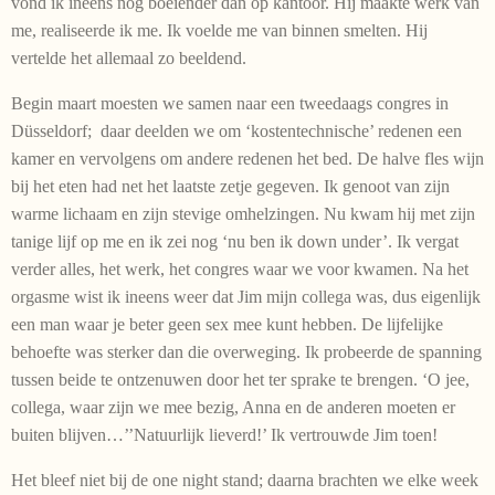
vond ik ineens nog boeiender dan op kantoor. Hij maakte werk van
me, realiseerde ik me. Ik voelde me van binnen smelten. Hij
vertelde het allemaal zo beeldend.
Begin maart moesten we samen naar een tweedaags congres in
Düsseldorf; daar deelden we om ‘kostentechnische’ redenen een
kamer en vervolgens om andere redenen het bed. De halve fles wijn
bij het eten had net het laatste zetje gegeven. Ik genoot van zijn
warme lichaam en zijn stevige omhelzingen. Nu kwam hij met zijn
tanige lijf op me en ik zei nog ‘nu ben ik down under’. Ik vergat
verder alles, het werk, het congres waar we voor kwamen. Na het
orgasme wist ik ineens weer dat Jim mijn collega was, dus eigenlijk
een man waar je beter geen sex mee kunt hebben. De lijfelijke
behoefte was sterker dan die overweging. Ik probeerde de spanning
tussen beide te ontzenuwen door het ter sprake te brengen. ‘O jee,
collega, waar zijn we mee bezig, Anna en de anderen moeten er
buiten blijven…’’Natuurlijk lieverd!’ Ik vertrouwde Jim toen!
Het bleef niet bij de one night stand; daarna brachten we elke week