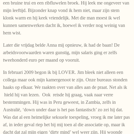
een bruine trui en een ribfluwelen broek. Hij leek me ongeveer van
mijn leeftijd. Bijzonder knap vond ik hem niet, maar zijn stem
klonk warm en hij keek vriendelijk. Met die man moest ik wel
kunnen samenwerken dacht ik, hoewel ik verder nog weinig van
hem wist.
Later die vrijdag belde Anna mij opnieuw, ik had de baan! De
arbeidsvoorwaarden waren gunstig, mijn salaris ging er zelfs
tweehonderd euro per maand op vooruit.
In februari 2009 begon ik bij LOVER. Jim bleek niet alleen een
collega maar ook mijn kamergenoot te zijn. Onze bureaus stonden
haaks op elkaar. We raakten over van alles aan de praat. Net als ik
hield hij van lezen. Ook reisde hij graag, vaak naar verre
bestemmingen. Hij was in Peru geweest, in Zambia, zelfs in
Australië, ‘down under daar is het pas fantastisch’ zo zei hij dat.
Was dat al een heimelijke seksuele toespeling, vroeg ik me later pas
af, in ieder geval riep het bij mij toen al die associatie op, maar ik
dacht dat zal mijn eigen ‘dirty mind’ wel weer zijn. Hij woonde