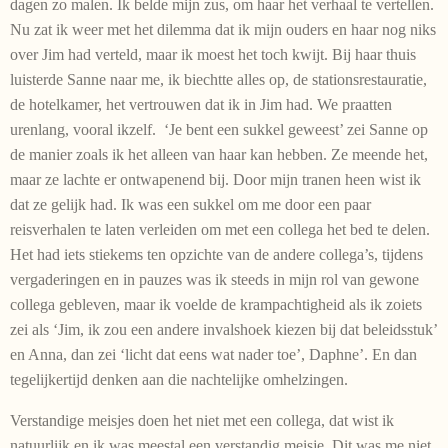
dagen zo malen. Ik belde mijn zus, om haar het verhaal te vertellen.
Nu zat ik weer met het dilemma dat ik mijn ouders en haar nog niks
over Jim had verteld, maar ik moest het toch kwijt. Bij haar thuis
luisterde Sanne naar me, ik biechtte alles op, de stationsrestauratie,
de hotelkamer, het vertrouwen dat ik in Jim had. We praatten
urenlang, vooral ikzelf. ‘Je bent een sukkel geweest’ zei Sanne op
de manier zoals ik het alleen van haar kan hebben. Ze meende het,
maar ze lachte er ontwapenend bij. Door mijn tranen heen wist ik
dat ze gelijk had. Ik was een sukkel om me door een paar
reisverhalen te laten verleiden om met een collega het bed te delen.
Het had iets stiekems ten opzichte van de andere collega’s, tijdens
vergaderingen en in pauzes was ik steeds in mijn rol van gewone
collega gebleven, maar ik voelde de krampachtigheid als ik zoiets
zei als ‘Jim, ik zou een andere invalshoek kiezen bij dat beleidsstuk’
en Anna, dan zei ‘licht dat eens wat nader toe’, Daphne’. En dan
tegelijkertijd denken aan die nachtelijke omhelzingen.
Verstandige meisjes doen het niet met een collega, dat wist ik
natuurlijk en ik was meestal een verstandig meisje. Dit was me niet