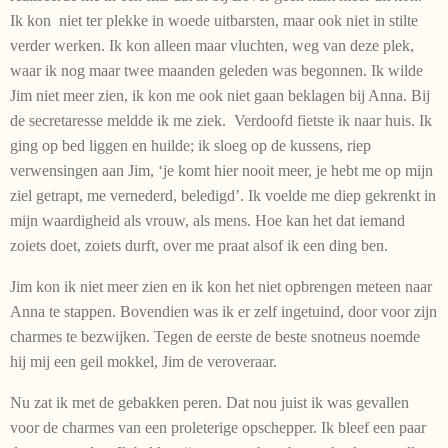
Ik kon niet ter plekke in woede uitbarsten, maar ook niet in stilte
verder werken. Ik kon alleen maar vluchten, weg van deze plek,
waar ik nog maar twee maanden geleden was begonnen. Ik wilde
Jim niet meer zien, ik kon me ook niet gaan beklagen bij Anna. Bij
de secretaresse meldde ik me ziek. Verdoofd fietste ik naar huis. Ik
ging op bed liggen en huilde; ik sloeg op de kussens, riep
verwensingen aan Jim, ‘je komt hier nooit meer, je hebt me op mijn
ziel getrapt, me vernederd, beledigd’. Ik voelde me diep gekrenkt in
mijn waardigheid als vrouw, als mens. Hoe kan het dat iemand
zoiets doet, zoiets durft, over me praat alsof ik een ding ben.
Jim kon ik niet meer zien en ik kon het niet opbrengen meteen naar
Anna te stappen. Bovendien was ik er zelf ingetuind, door voor zijn
charmes te bezwijken. Tegen de eerste de beste snotneus noemde
hij mij een geil mokkel, Jim de veroveraar.
Nu zat ik met de gebakken peren. Dat nou juist ik was gevallen
voor de charmes van een proleterige opschepper. Ik bleef een paar