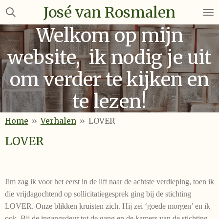
José van Rosmalen
Ga
direct
Welkom op mijn
naar
de
website, ik nodig je uit
hoofdinhoud
om verder te kijken en
te lezen!
Home
»
Verhalen
»
LOVER
LOVER
Jim zag ik voor het eerst in de lift naar de achtste verdieping, toen ik
die vrijdagochtend op sollicitatiegesprek ging bij de stichting
LOVER. Onze blikken kruisten zich. Hij zei ‘goede morgen’ en ik
ook. Bij de ingangsdeur tot de gang en de kamers van de stichting