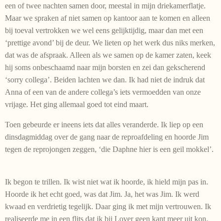
een of twee nachten samen door, meestal in mijn driekamerflatje.
Maar we spraken af niet samen op kantoor aan te komen en alleen
bij toeval vertrokken we wel eens gelijktijdig, maar dan met een
‘prettige avond’ bij de deur. We lieten op het werk dus niks merken,
dat was de afspraak. Alleen als we samen op de kamer zaten, keek
hij soms onbeschaamd naar mijn borsten en zei dan gekscherend
‘sorry collega’. Beiden lachten we dan. Ik had niet de indruk dat
Anna of een van de andere collega’s iets vermoedden van onze
vrijage. Het ging allemaal goed tot eind maart.
Toen gebeurde er ineens iets dat alles veranderde. Ik liep op een
dinsdagmiddag over de gang naar de reproafdeling en hoorde Jim
tegen de reprojongen zeggen, ‘die Daphne hier is een geil mokkel’.
Ik begon te trillen. Ik wist niet wat ik hoorde, ik hield mijn pas in.
Hoorde ik het echt goed, was dat Jim. Ja, het was Jim. Ik werd
kwaad en verdrietig tegelijk. Daar ging ik met mijn vertrouwen. Ik
realiseerde me in een flits dat ik bij Lover geen kant meer uit kon.