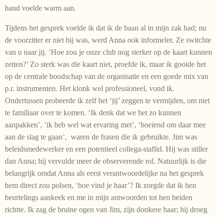
hand voelde warm aan.
Tijdens het gesprek voelde ik dat ik de baan al in mijn zak had; nu
de voorzitter er niet bij was, werd Anna ook informeler. Ze switchte
van u naar jij. ‘Hoe zou je onze club nog sterker op de kaart kunnen
zetten?’ Zo sterk was die kaart niet, proefde ik, maar ik gooide het
op de centrale boodschap van de organisatie en een goede mix van
p.r. instrumenten. Het klonk wel professioneel, vond ik.
Ondertussen probeerde ik zelf het ‘jij’ zeggen te vermijden, om niet
te familiaar over te komen. ‘Ik denk dat we het zo kunnen
aanpakken’, ‘ik heb wel wat ervaring met’, ‘boeiend om daar mee
aan de slag te gaan’, waren de frasen die ik gebruikte. Jim was
beleidsmedewerker en een potentieel collega-staflid. Hij was stiller
dan Anna; hij vervulde meer de observerende rol. Natuurlijk is die
belangrijk omdat Anna als eerst verantwoordelijke na het gesprek
hem direct zou polsen, ‘hoe vind je haar’? Ik zorgde dat ik hen
beurtelings aankeek en me in mijn antwoorden tot hen beiden
richtte. Ik zag de bruine ogen van Jim, zijn donkere haar; hij droeg