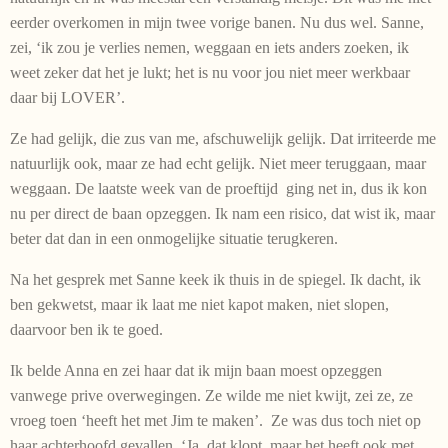
eerder overkomen in mijn twee vorige banen. Nu dus wel. Sanne,
zei, ‘ik zou je verlies nemen, weggaan en iets anders zoeken, ik
weet zeker dat het je lukt; het is nu voor jou niet meer werkbaar
daar bij LOVER’.
Ze had gelijk, die zus van me, afschuwelijk gelijk. Dat irriteerde me
natuurlijk ook, maar ze had echt gelijk. Niet meer teruggaan, maar
weggaan. De laatste week van de proeftijd ging net in, dus ik kon
nu per direct de baan opzeggen. Ik nam een risico, dat wist ik, maar
beter dat dan in een onmogelijke situatie terugkeren.
Na het gesprek met Sanne keek ik thuis in de spiegel. Ik dacht, ik
ben gekwetst, maar ik laat me niet kapot maken, niet slopen,
daarvoor ben ik te goed.
Ik belde Anna en zei haar dat ik mijn baan moest opzeggen
vanwege prive overwegingen. Ze wilde me niet kwijt, zei ze, ze
vroeg toen ‘heeft het met Jim te maken’. Ze was dus toch niet op
haar achterhoofd gevallen. ‘Ja, dat klopt, maar het heeft ook met