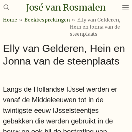
José van Rosmalen
Ga
direct
Home
»
Boekbesprekingen
»
Elly van Gelderen,
naar
Hein en Jonna van de
de
steenplaats
hoofdinhoud
Elly van Gelderen, Hein en
Jonna van de steenplaats
Langs de Hollandse IJssel werden er
vanaf de Middeleeuwen tot in de
twintigste eeuw IJsselsteentjes
gebakken die werden gebruikt in de
bouw en ook bij de bestrating van